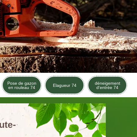
Pose de gazon
déneigement
Elagueur 74
en rouleau 74
d'entrée 74
ute-