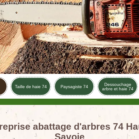
Dessouchage
Taille de haie 74
Paysagiste 74
arbre et haie 74
reprise abattage d'arbres 74 Ha
Savoie