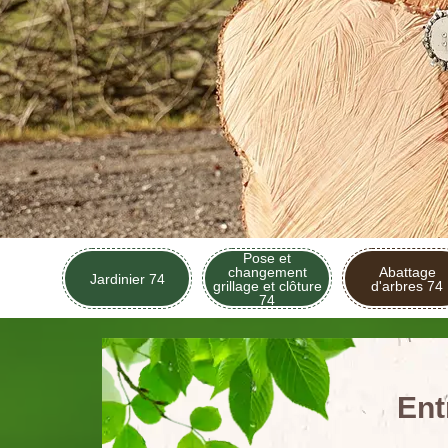
Pose et
changement
Abattage
Jardinier 74
grillage et clôture
d'arbres 74
74
Ent