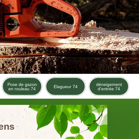
Pose de gazon
déneigement
Elagueur 74
en rouleau 74
d'entrée 74
dens