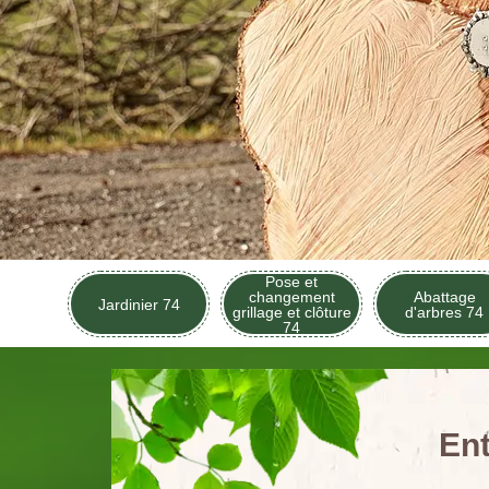
Pose et
changement
Abattage
Jardinier 74
grillage et clôture
d'arbres 74
74
Ent