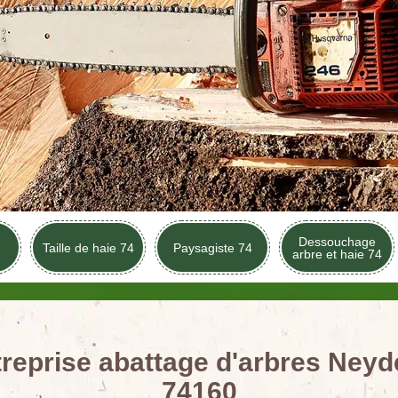
Dessouchage
Taille de haie 74
Paysagiste 74
arbre et haie 74
reprise abattage d'arbres Ney
74160