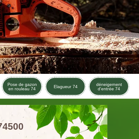
Pose de gazon
déneigement
Elagueur 74
en rouleau 74
d'entrée 74
 74500