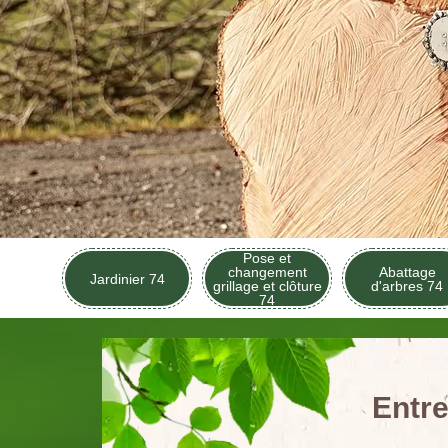
Pose et
changement
Abattage
Jardinier 74
grillage et clôture
d'arbres 74
74
Entre