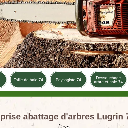
Dessouchage
Taille de haie 74
Paysagiste 74
arbre et haie 74
prise abattage d'arbres Lugrin