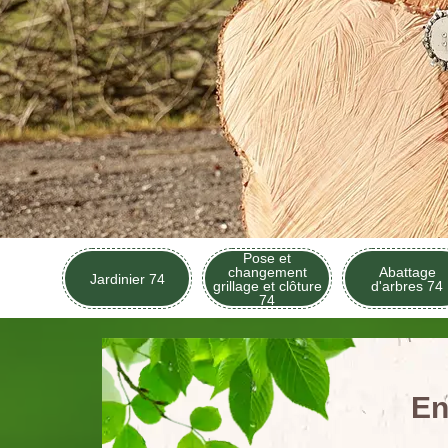
Pose et
changement
Abattage
Jardinier 74
grillage et clôture
d'arbres 74
74
En