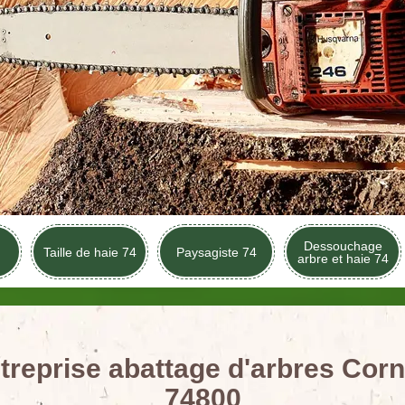
Dessouchage
Taille de haie 74
Paysagiste 74
arbre et haie 74
treprise abattage d'arbres Corn
74800