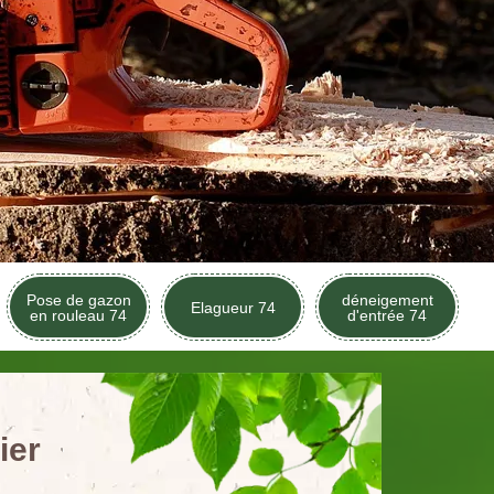
Pose de gazon
déneigement
Elagueur 74
en rouleau 74
d'entrée 74
ier