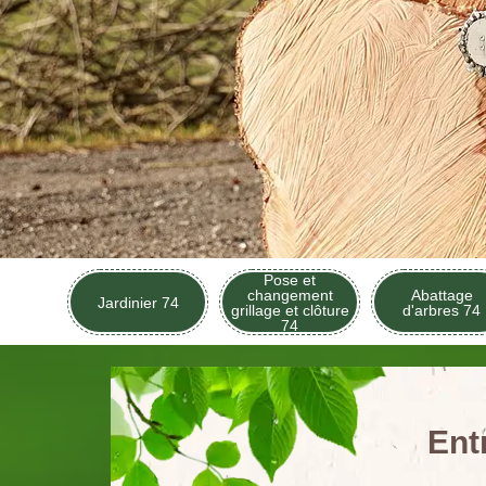
Pose et
changement
Abattage
Jardinier 74
grillage et clôture
d'arbres 74
74
Ent