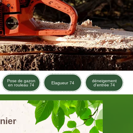
Pose de gazon
déneigement
Elagueur 74
en rouleau 74
d'entrée 74
nier