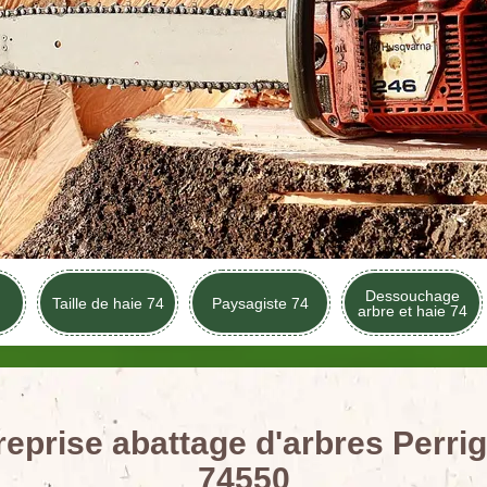
Dessouchage
Taille de haie 74
Paysagiste 74
arbre et haie 74
reprise abattage d'arbres Perrig
74550