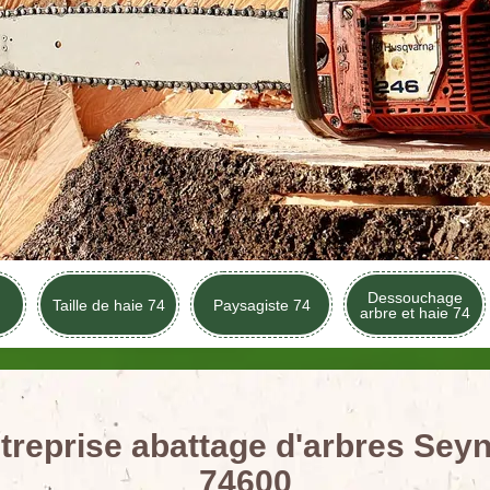
Dessouchage
Taille de haie 74
Paysagiste 74
arbre et haie 74
treprise abattage d'arbres Sey
74600