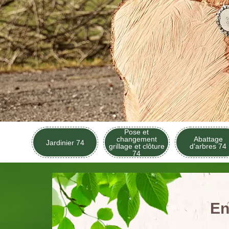
Pose et
changement
Abattage
Jardinier 74
grillage et clôture
d'arbres 74
74
En