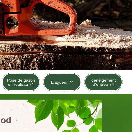
Pose de gazon
déneigement
Elagueur 74
en rouleau 74
d'entrée 74
nod