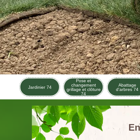
Pose et
changement
Abattage
Jardinier 74
grillage et clôture
d'arbres 74
74
En