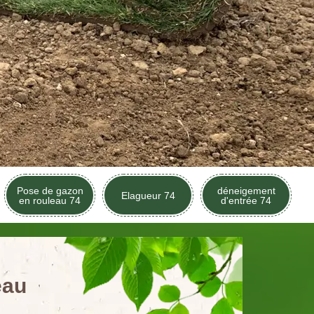
Pose de gazon
déneigement
Elagueur 74
en rouleau 74
d'entrée 74
eau