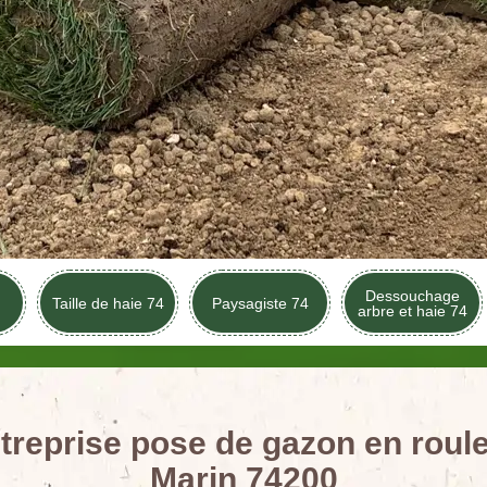
Dessouchage
Taille de haie 74
Paysagiste 74
arbre et haie 74
treprise pose de gazon en roul
Marin 74200