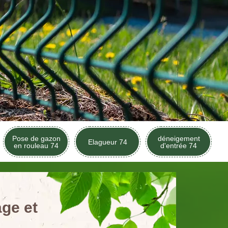
Pose de gazon
déneigement
Elagueur 74
en rouleau 74
d'entrée 74
age et