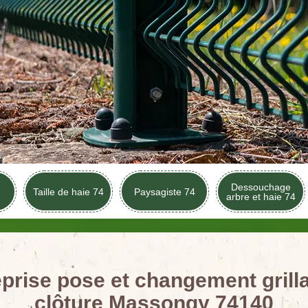
Dessouchage
Taille de haie 74
Paysagiste 74
arbre et haie 74
prise pose et changement grill
clôture Massongy 74140