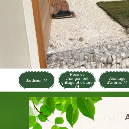
Pose et
changement
Abattage
Jardinier 74
grillage et clôture
d'arbres 74
74
A