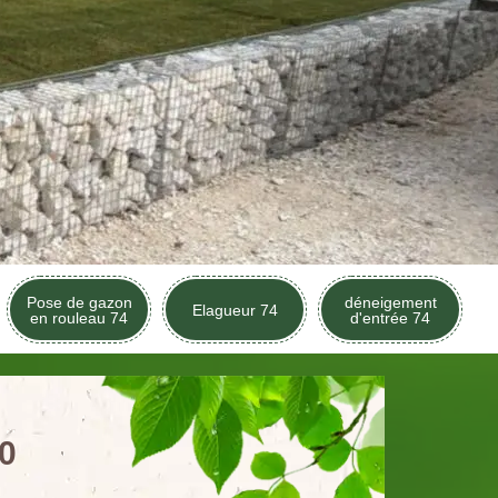
Pose de gazon
déneigement
Elagueur 74
en rouleau 74
d'entrée 74
40