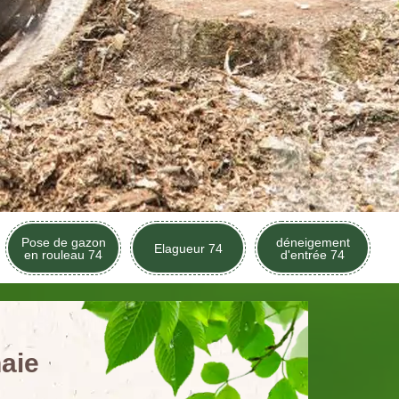
Pose de gazon
déneigement
Elagueur 74
en rouleau 74
d'entrée 74
aie