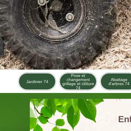
Pose et
changement
Abattage
Jardinier 74
grillage et clôture
d'arbres 74
74
En