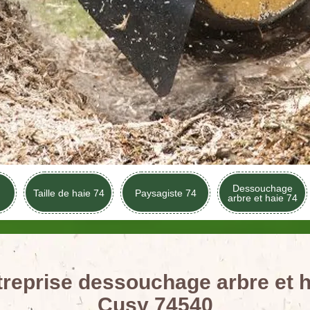
Dessouchage
Taille de haie 74
Paysagiste 74
arbre et haie 74
treprise dessouchage arbre et h
Cusy 74540