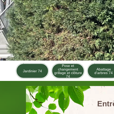
Pose et
changement
Abattage
Jardinier 74
grillage et clôture
d'arbres 74
74
Entr