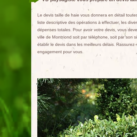
Le devis taille de haie vous donnera en détail toutes
liste descriptive des opérations à effectuer, les diver
dépenses totales. Pour avoir votre devis, vous deve
ville de Montriond soit par téléphone, soit par son 
établir le devis dans les meilleurs délais. Rassurez-v
engagement pour vous.