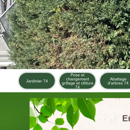
Pose et
changement
Abattage
Jardinier 74
grillage et clôture
d'arbres 74
74
E