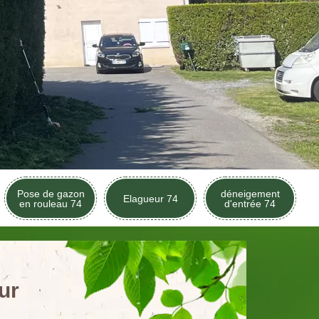
Pose de gazon
déneigement
Elagueur 74
en rouleau 74
d'entrée 74
ur