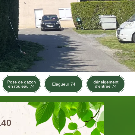
Pose de gazon
déneigement
Elagueur 74
en rouleau 74
d'entrée 74
140