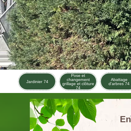
Pose et
changement
Abattage
Jardinier 74
grillage et clôture
d'arbres 74
74
En