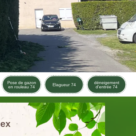
Pose de gazon
déneigement
Elagueur 74
en rouleau 74
d'entrée 74
nex