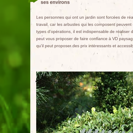
ses environs
Les personnes qui ont un jardin sont forcées de réali
travail, car les arbustes qui les composent peuvent 
types d'opérations, il est indispensable de réaliser d
peut vous proposer de faire confiance à VD paysagi
qu'il peut proposer des prix intéressants et acces