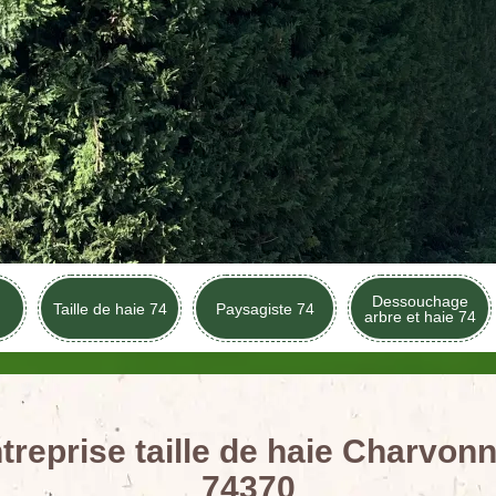
Dessouchage
Taille de haie 74
Paysagiste 74
arbre et haie 74
treprise taille de haie Charvon
74370