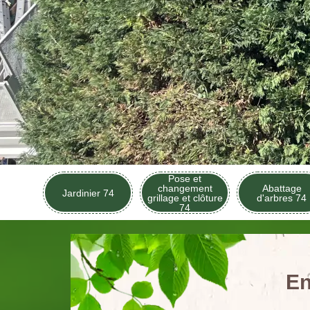
Pose et
changement
Abattage
Jardinier 74
grillage et clôture
d'arbres 74
74
En