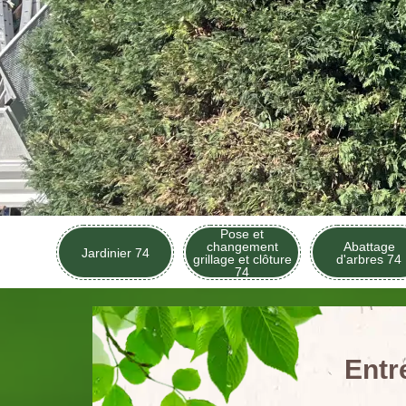
Pose et
changement
Abattage
Jardinier 74
grillage et clôture
d'arbres 74
74
Entr