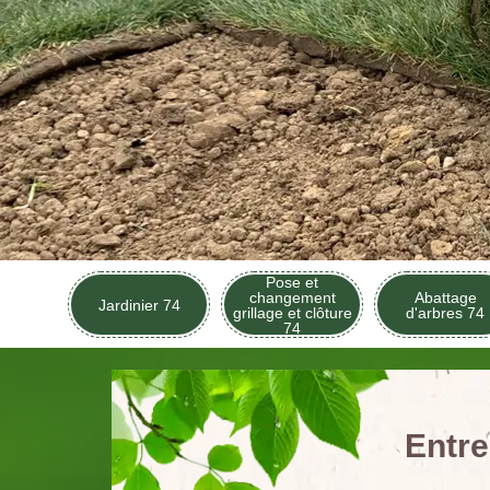
Pose et
changement
Abattage
Jardinier 74
grillage et clôture
d'arbres 74
74
Entre