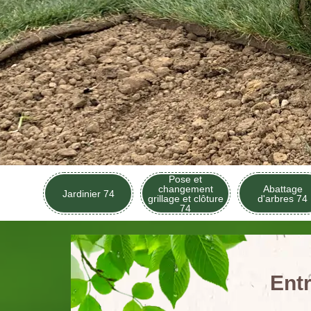
Pose et
changement
Abattage
Jardinier 74
grillage et clôture
d'arbres 74
74
Ent