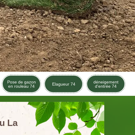
Pose de gazon
déneigement
Elagueur 74
en rouleau 74
d'entrée 74
u La