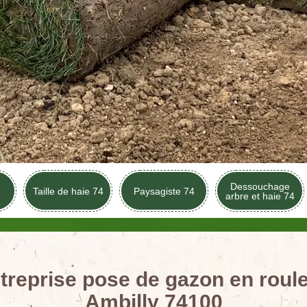
Dessouchage
Taille de haie 74
Paysagiste 74
arbre et haie 74
treprise pose de gazon en roul
Ambilly 74100