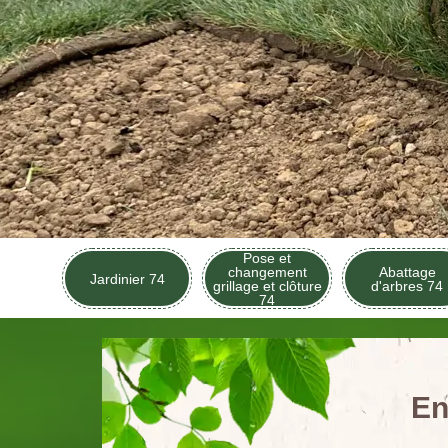
Pose et
changement
Abattage
Jardinier 74
grillage et clôture
d'arbres 74
74
En