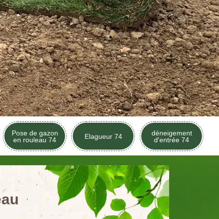
Pose de gazon
déneigement
Elagueur 74
en rouleau 74
d'entrée 74
eau