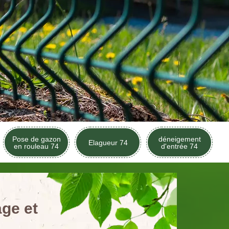
Pose de gazon
déneigement
Elagueur 74
en rouleau 74
d'entrée 74
age et