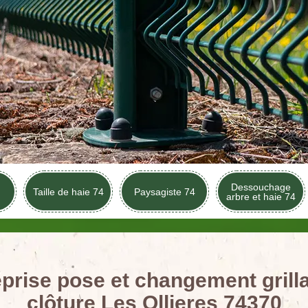
Dessouchage
Taille de haie 74
Paysagiste 74
arbre et haie 74
prise pose et changement grill
clôture Les Ollieres 74370