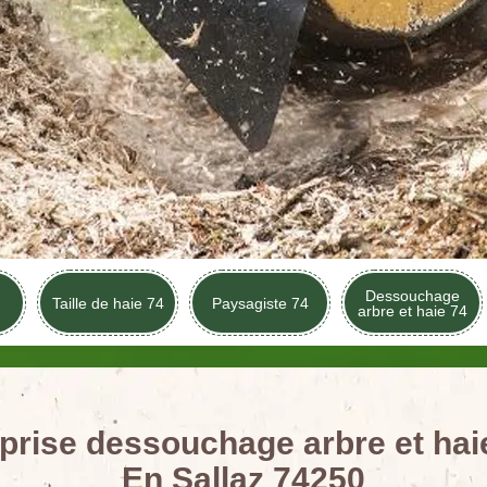
Dessouchage
Taille de haie 74
Paysagiste 74
arbre et haie 74
prise dessouchage arbre et haie
En Sallaz 74250