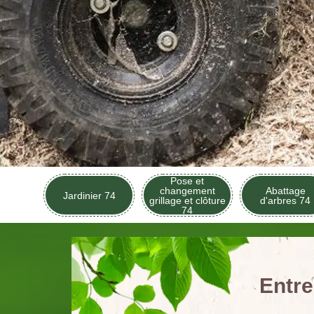
Pose et
changement
Abattage
Jardinier 74
grillage et clôture
d'arbres 74
74
Entre