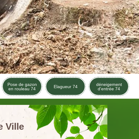
Pose de gazon
déneigement
Elagueur 74
en rouleau 74
d'entrée 74
 Ville