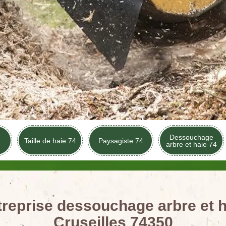
Dessouchage
Taille de haie 74
Paysagiste 74
arbre et haie 74
treprise dessouchage arbre et h
Cruseilles 74350