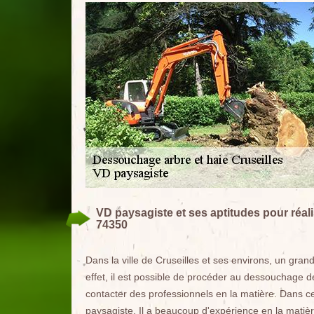
VD paysagiste et ses aptitudes pour réal
74350
Dans la ville de Cruseilles et ses environs, un gran
effet, il est possible de procéder au dessouchage des 
contacter des professionnels en la matière. Dans c
paysagiste. Il a beaucoup d'expérience en la matière