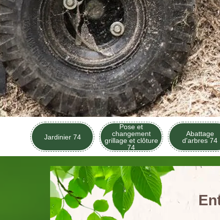
Pose et
changement
Abattage
Jardinier 74
grillage et clôture
d'arbres 74
74
En