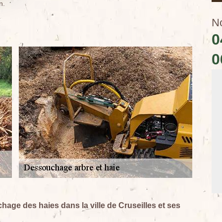
n.
N
0
0
hage des haies dans la ville de Cruseilles et ses