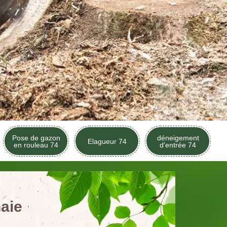
Pose de gazon
déneigement
Elagueur 74
en rouleau 74
d'entrée 74
aie