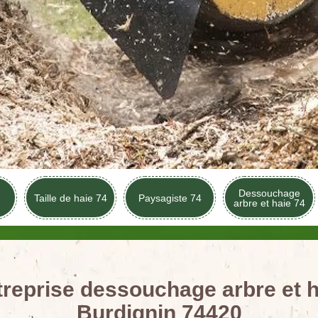
Dessouchage
Taille de haie 74
Paysagiste 74
arbre et haie 74
treprise dessouchage arbre et h
Burdignin 74420