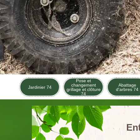
Pose et
changement
Abattage
Jardinier 74
grillage et clôture
d'arbres 74
74
En