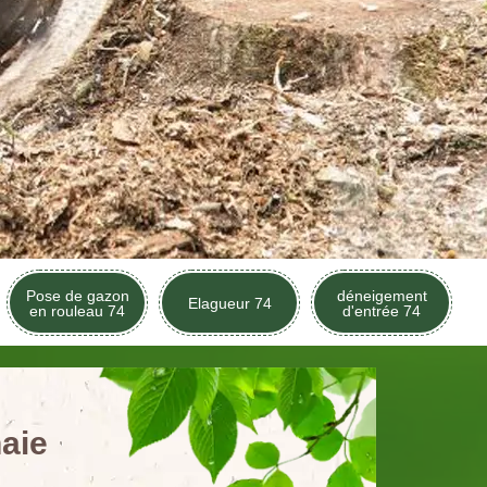
Pose de gazon
déneigement
Elagueur 74
en rouleau 74
d'entrée 74
aie