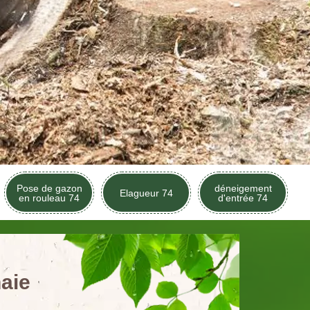
Pose de gazon
déneigement
Elagueur 74
en rouleau 74
d'entrée 74
aie