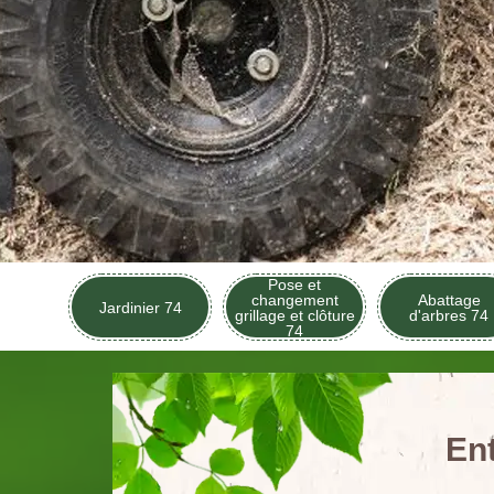
Pose et
changement
Abattage
Jardinier 74
grillage et clôture
d'arbres 74
74
En