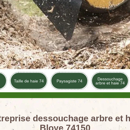
Dessouchage
Taille de haie 74
Paysagiste 74
arbre et haie 74
treprise dessouchage arbre et h
Bloye 74150