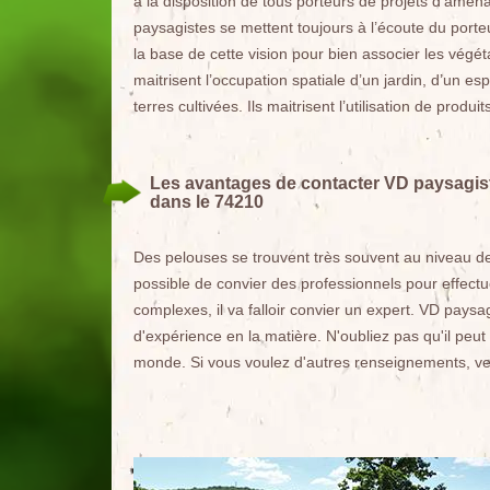
à la disposition de tous porteurs de projets d’amén
paysagistes se mettent toujours à l’écoute du porteu
la base de cette vision pour bien associer les végéta
maitrisent l’occupation spatiale d’un jardin, d’un es
terres cultivées. Ils maitrisent l’utilisation de produi
Les avantages de contacter VD paysagist
dans le 74210
Des pelouses se trouvent très souvent au niveau des j
possible de convier des professionnels pour effectu
complexes, il va falloir convier un expert. VD pays
d'expérience en la matière. N'oubliez pas qu'il peu
monde. Si vous voulez d'autres renseignements, veu