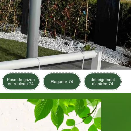
Pose de gazon
déneigement
Elagueur 74
en rouleau 74
d'entrée 74