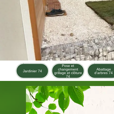
Pose et
changement
Abattage
Jardinier 74
grillage et clôture
d'arbres 74
74