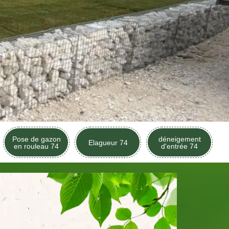
Pose de gazon
déneigement
Elagueur 74
en rouleau 74
d'entrée 74