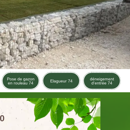
Pose de gazon
déneigement
Elagueur 74
en rouleau 74
d'entrée 74
00