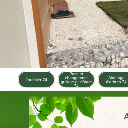
Pose et
changement
Abattage
Jardinier 74
grillage et clôture
d'arbres 74
74
A