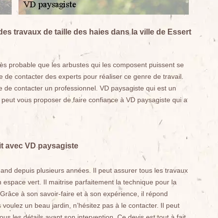
es travaux de taille des haies dans la ville de Essert
 très probable que les arbustes qui les composent puissent se
e de contacter des experts pour réaliser ce genre de travail.
ble de contacter un professionnel. VD paysagiste qui est un
n peut vous proposer de faire confiance à VD paysagiste qui a
it avec VD paysagiste
mand depuis plusieurs années. Il peut assurer tous les travaux
 espace vert. Il maitrise parfaitement la technique pour la
 Grâce à son savoir-faire et à son expérience, il répond
 voulez un beau jardin, n’hésitez pas à le contacter. Il peut
us les détails avant son intervention. Ce devis est tout à fait