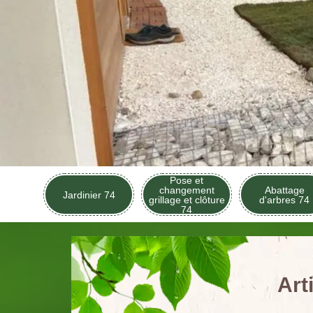
Pose et
changement
Abattage
Jardinier 74
grillage et clôture
d'arbres 74
74
Art