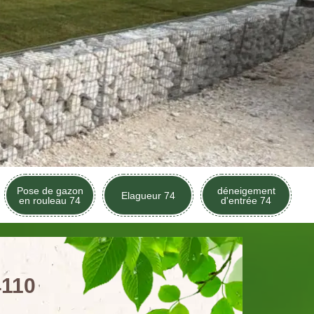
Pose de gazon
déneigement
Elagueur 74
en rouleau 74
d'entrée 74
4110